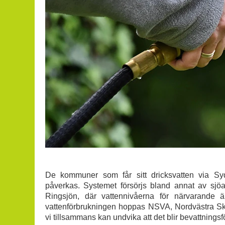
De kommuner som får sitt dricksvatten via Sydv
påverkas. Systemet försörjs bland annat av sj
Ringsjön, där vattennivåerna för närvarande 
vattenförbrukningen hoppas NSVA, Nordvästra Sk
vi tillsammans kan undvika att det blir bevattningsf