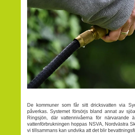
De kommuner som får sitt dricksvatten via Sydv
påverkas. Systemet försörjs bland annat av sj
Ringsjön, där vattennivåerna för närvarande 
vattenförbrukningen hoppas NSVA, Nordvästra Sk
vi tillsammans kan undvika att det blir bevattningsf