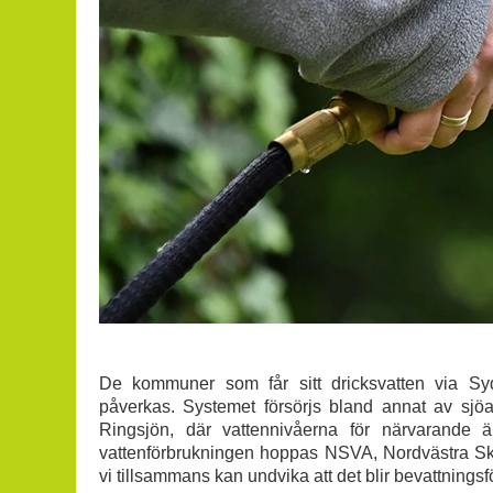
De kommuner som får sitt dricksvatten via Sydv
påverkas. Systemet försörjs bland annat av sj
Ringsjön, där vattennivåerna för närvarande 
vattenförbrukningen hoppas NSVA, Nordvästra Sk
vi tillsammans kan undvika att det blir bevattningsf