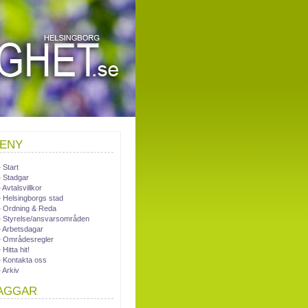
ENY
Start
Stadgar
Avtalsvillkor
Helsingborgs stad
Ordning & Reda
Styrelse/ansvarsområden
Arbetsdagar
Områdesregler
Hitta hit!
Kontakta oss
Arkiv
AGGAR