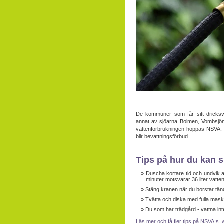
De kommuner som får sitt dricksva
annat av sjöarna Bolmen, Vombsjön
vattenförbrukningen hoppas NSVA, 
blir bevattningsförbud.
Tips på hur du kan s
Duscha kortare tid och undvik at
minuter motsvarar 36 liter vatten
Stäng kranen när du borstar tänd
Tvätta och diska med fulla mask
Du som har trädgård - vattna in
Läs mer och få fler tips på NSVA:s