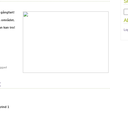
S
gångfart!
A
å området.
n kan tro!
Lo
aggad
t
rind 1