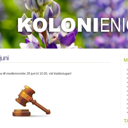
uni
M
 till medlemsmöte 28 juni kl 10.00, vid klubbstugan!
T