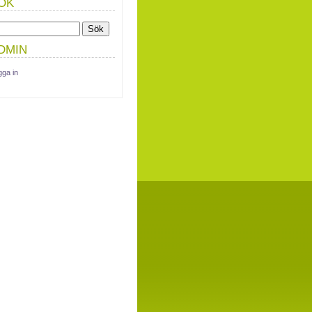
ÖK
DMIN
gga in