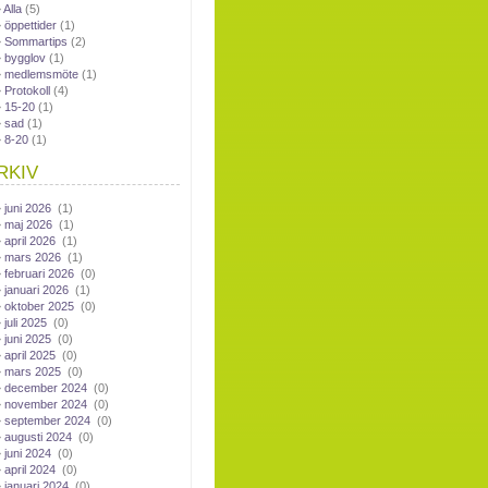
Alla
(5)
öppettider
(1)
Sommartips
(2)
bygglov
(1)
medlemsmöte
(1)
Protokoll
(4)
15-20
(1)
sad
(1)
8-20
(1)
RKIV
juni 2026
(1)
maj 2026
(1)
april 2026
(1)
mars 2026
(1)
februari 2026
(0)
januari 2026
(1)
oktober 2025
(0)
juli 2025
(0)
juni 2025
(0)
april 2025
(0)
mars 2025
(0)
december 2024
(0)
november 2024
(0)
september 2024
(0)
augusti 2024
(0)
juni 2024
(0)
april 2024
(0)
januari 2024
(0)