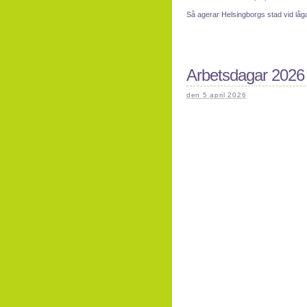
Så agerar Helsingborgs stad vid låg
Arbetsdagar 2026
den 5 april 2026