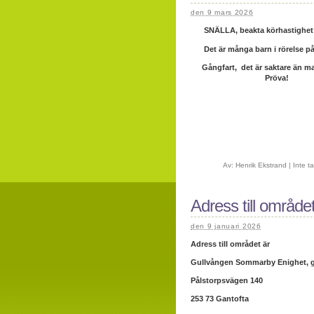
den 9 mars 2026
SNÄLLA, beakta körhastighet 
Det är många barn i rörelse p
Gångfart, det är saktare än ma
Pröva!
Av:
Henrik Ekstrand
|
Inte t
Adress till område
den 9 januari 2026
Adress till området är
Gullvången Sommarby Enighet, g
Pålstorpsvägen 140
253 73 Gantofta