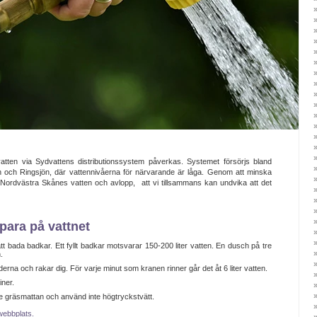
tten via Sydvattens distributionssystem påverkas. Systemet försörjs bland
 och Ringsjön, där vattennivåerna för närvarande är låga. Genom att minska
Nordvästra Skånes vatten och avlopp, att vi tillsammans kan undvika att det
para på vattnet
t bada badkar. Ett fyllt badkar motsvarar 150-200 liter vatten. En dusch på tre
.
erna och rakar dig. För varje minut som kranen rinner går det åt 6 liter vatten.
iner.
te gräsmattan och använd inte högtryckstvätt.
 webbplats.