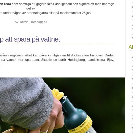
ch reda
som samtliga stugägare skall läsa igenom och signera att man har tagit
del av.
a under någon av arbetsdagarna eller på medlemsmötet 28 juni
Av:
admin
|
Inte taggad
p att spara på vattnet
A
våer i regionen, vilket kan påverka tillgången till dricksvatten framöver. Därför
ända vattnet mer sparsamt. Situationen berör Helsingborg, Landskrona, Bjuv,
.