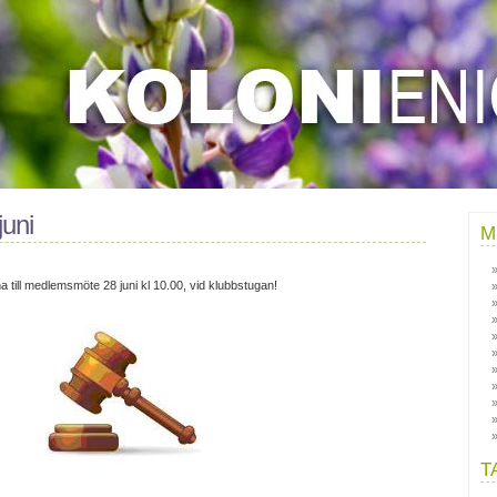
uni
M
 till medlemsmöte 28 juni kl 10.00, vid klubbstugan!
T