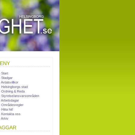
ENY
Start
Stadgar
Avtalsvillkor
Helsingborgs stad
Ordning & Reda
Styrelse/ansvarsområden
Arbetsdagar
Områdesregler
Hitta hit!
Kontakta oss
Arkiv
AGGAR