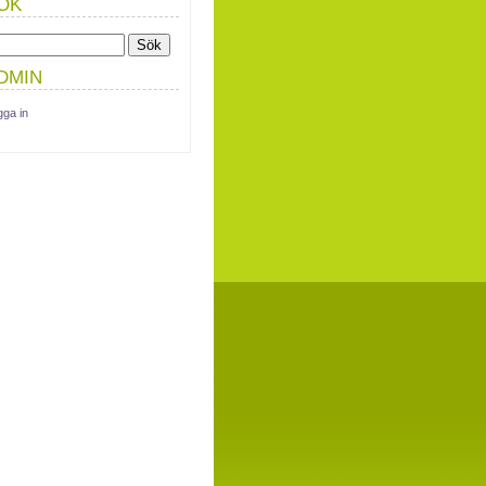
ÖK
DMIN
gga in