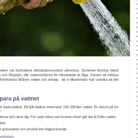
tten via Sydvattens distributionssystem påverkas. Systemet försörjs bland
 och Ringsjön, där vattennivåerna för närvarande är låga. Genom att minska
Nordvästra Skånes vatten och avlopp, att vi tillsammans kan undvika att det
para på vattnet
t bada badkar. Ett fyllt badkar motsvarar 150-200 liter vatten. En dusch på tre
.
erna och rakar dig. För varje minut som kranen rinner går det åt 6 liter vatten.
iner.
te gräsmattan och använd inte högtryckstvätt.
 webbplats.