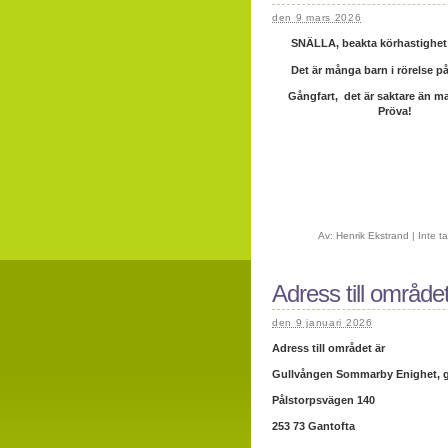
den 9 mars 2026
SNÄLLA, beakta körhastighet 
Det är många barn i rörelse p
Gångfart, det är saktare än ma
Pröva!
Av:
Henrik Ekstrand
|
Inte t
Adress till område
den 9 januari 2026
Adress till området är
Gullvången Sommarby Enighet, g
Pålstorpsvägen 140
253 73 Gantofta