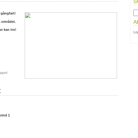
S
gångfart!
A
å området.
n kan tro!
Lo
aggad
t
rind 1