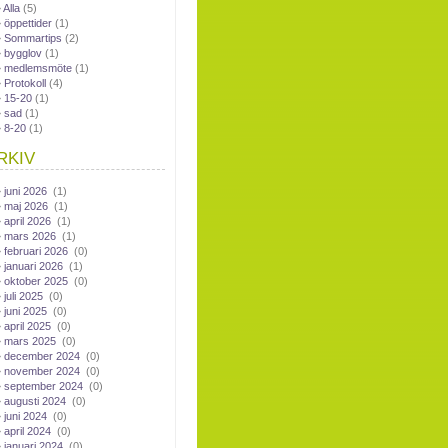
Alla
(5)
öppettider
(1)
Sommartips
(2)
bygglov
(1)
medlemsmöte
(1)
Protokoll
(4)
15-20
(1)
sad
(1)
8-20
(1)
RKIV
juni 2026
(1)
maj 2026
(1)
april 2026
(1)
mars 2026
(1)
februari 2026
(0)
januari 2026
(1)
oktober 2025
(0)
juli 2025
(0)
juni 2025
(0)
april 2025
(0)
mars 2025
(0)
december 2024
(0)
november 2024
(0)
september 2024
(0)
augusti 2024
(0)
juni 2024
(0)
april 2024
(0)
januari 2024
(0)