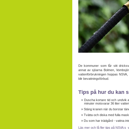
De kommuner som får sitt dricksva
annat av sjöarna Bolmen, Vombsjön
vattenförbrukningen hoppas NSVA, 
blir bevattningsförbud.
Tips på hur du kan s
Duscha kortare tid och undvik at
minuter motsvarar 36 liter vatten
Stäng kranen när du borstar tänd
Tvätta och diska med fulla mask
Du som har trädgård - vattna in
Läs mer och få fler tips på NSVA:s