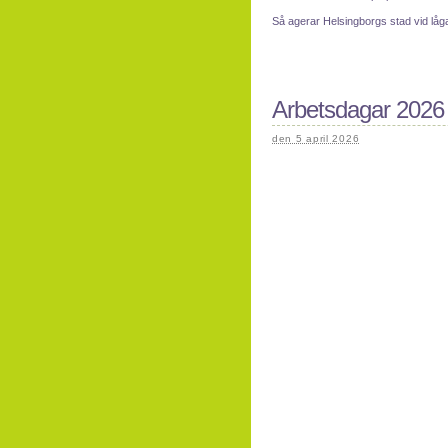
Så agerar Helsingborgs stad vid låg
Arbetsdagar 2026
den 5 april 2026