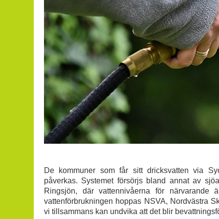
De kommuner som får sitt dricksvatten via Sydv
påverkas. Systemet försörjs bland annat av sj
Ringsjön, där vattennivåerna för närvarande 
vattenförbrukningen hoppas NSVA, Nordvästra Sk
vi tillsammans kan undvika att det blir bevattningsf