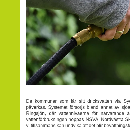
De kommuner som får sitt dricksvatten via Sydv
påverkas. Systemet försörjs bland annat av sj
Ringsjön, där vattennivåerna för närvarande 
vattenförbrukningen hoppas NSVA, Nordvästra Sk
vi tillsammans kan undvika att det blir bevattningsf