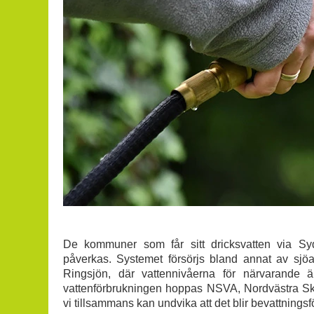
De kommuner som får sitt dricksvatten via Sydv
påverkas. Systemet försörjs bland annat av sj
Ringsjön, där vattennivåerna för närvarande 
vattenförbrukningen hoppas NSVA, Nordvästra Sk
vi tillsammans kan undvika att det blir bevattningsf